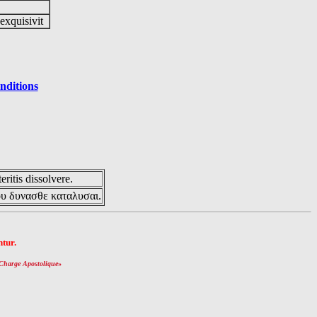
 exquisivit
nditions
eritis dissolvere.
ου δυνασθε καταλυσαι.
tur.
Charge Apostolique
»