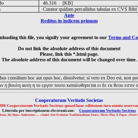
udo
46.316 [KB]
is
Curator quidam percallidus tabulas ex CVS Bibl
Ante
Reditus in indicem primum
loading this file, you signify your agreement to our
Terms and Co
Do not link the absolute address of this document
Please, link this *.html page.
The absolute address of this document will be changed over time.
us consilium hoc aut opus hoc, dissolvetur; si vero ex Deo est, non pot
ν η βουλη αυτη η το εργον τουτο καταλυθησεται ει δε εκ θεου εστιν 
Cooperatorum Veritatis Societas
006 Cooperatorum Veritatis Societas quoad hanc editionem iura omnia asservan
Litterula per inscriptionem electronicam:
Cooperatorum Veritatis Societas
lesia, ibi Deus» Ambrosius ... «Amici Veri Ecclesiae Traditionalistae Sunt.» Divus Pius X Papa: «
Notre 