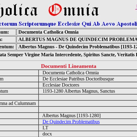
num:
Documenta Catholica Omnia
a:
ALBERTUS MAGNUS DE QUINDECIM PROBLEMA
entum:
Albertus Magnus - De Quindecim Problematibus [1193-1
ta Semper Virgine Maria Intercedente, Spiritus Sancte, Veritati
Documenti Lineamenta
o
Documenta Catholica Omnia
um
De Ecclesiae Patribus Doctoribusque
Ecclesiae Doctores
ntum
1193-1280 Albertus Magnus, Sanctus
n
mna ad Culumnam
Albertus Magnus [1193-1280]
De Quindecim Problematibus
LT
docx