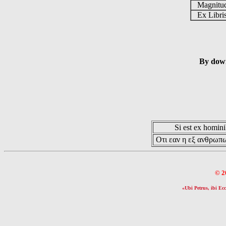
Magnit
Ex Libr
By down
Si est ex hominib
Οτι εαν η εξ ανθρωπω
© 2
«Ubi Petrus, ibi Ecc