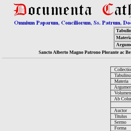
Tabuli
Materi
Argum
Sancto Alberto Magno Patrono Plorante ac Bea
Collecti
Tabulin
Materia
Argume
Volume
Ab Colu
Auctor
Titulus
Sermo
Forma