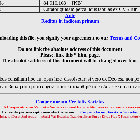
udo
84,910.108 [KB]
is
Curator quidam percallidus tabulas ex CVS Bibl
Ante
Reditus in indicem primum
loading this file, you signify your agreement to our
Terms and Co
Do not link the absolute address of this document
Please, link this *.html page.
The absolute address of this document will be changed over time.
us consilium hoc aut opus hoc, dissolvetur; si vero ex Deo est, non pot
ν η βουλη αυτη η το εργον τουτο καταλυθησεται ει δε εκ θεου εστιν 
Cooperatorum Veritatis Societas
006 Cooperatorum Veritatis Societas quoad hanc editionem iura omnia asservan
Litterula per inscriptionem electronicam:
Cooperatorum Veritatis Societas
lesia, ibi Deus» Ambrosius ... «Amici Veri Ecclesiae Traditionalistae Sunt.» Divus Pius X Papa: «
Notre 