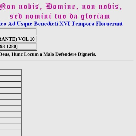
ANTE) VOL 10
93-1280]
s Deus, Hunc Locum a Malo Defendere Digneris.