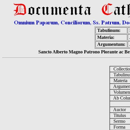
Tabulinum:
Materia:
Argumentum:
Sancto Alberto Magno Patrono Plorante ac Bea
Collecti
Tabulin
Materia
Argume
Volume
Ab Colu
Auctor
Titulus
Sermo
Forma