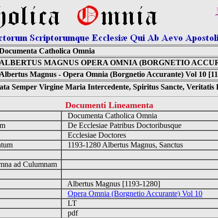
Documenta Catholica Omnia
ALBERTUS MAGNUS OPERA OMNIA (BORGNETIO ACCUR
Albertus Magnus - Opera Omnia (Borgnetio Accurante) Vol 10 [11
ta Semper Virgine Maria Intercedente, Spiritus Sancte, Veritati
Documenti Lineamenta
o
Documenta Catholica Omnia
um
De Ecclesiae Patribus Doctoribusque
Ecclesiae Doctores
ntum
1193-1280 Albertus Magnus, Sanctus
n
mna ad Culumnam
Albertus Magnus [1193-1280]
Opera Omnia (Borgnetio Accurante) Vol 10
LT
pdf