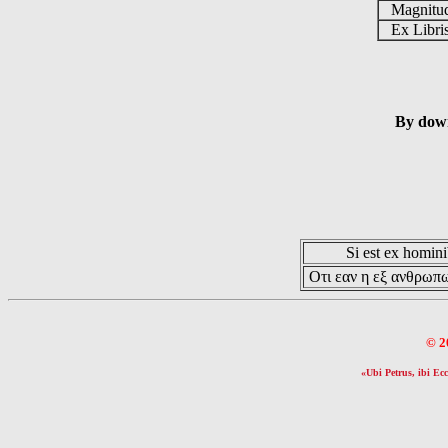
Magnit
Ex Libr
By down
Si est ex hominib
Οτι εαν η εξ ανθρωπω
© 2
«Ubi Petrus, ibi Ecc