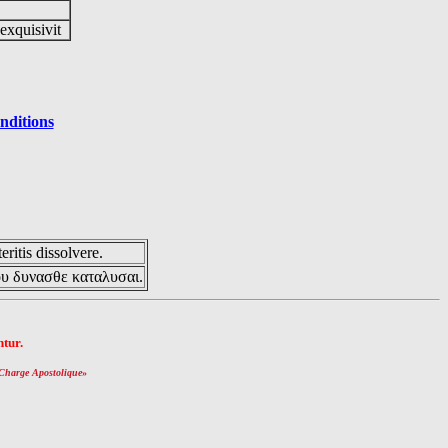
 exquisivit
nditions
eritis dissolvere.
ου δυνασθε καταλυσαι.
tur.
Charge Apostolique
»