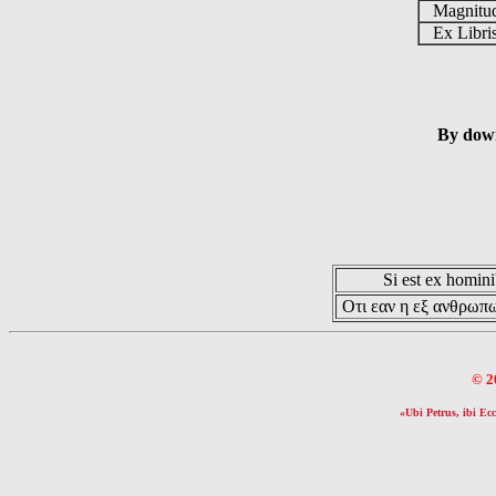
Magnit
Ex Libr
By down
Si est ex hominib
Οτι εαν η εξ ανθρωπω
© 2
«Ubi Petrus, ibi Ecc