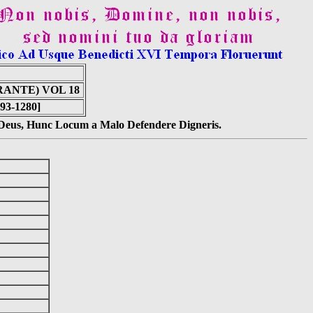
ANTE) VOL 18
93-1280]
s Deus, Hunc Locum a Malo Defendere Digneris.