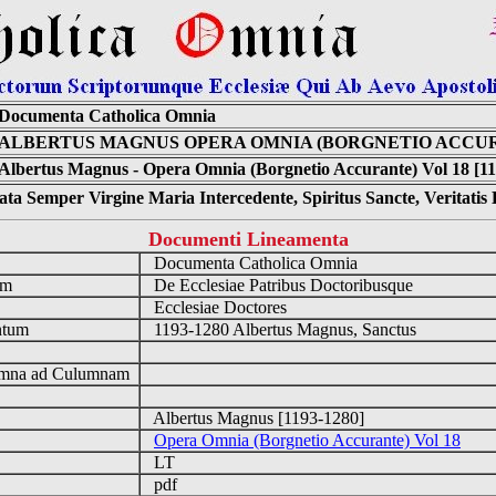
Documenta Catholica Omnia
ALBERTUS MAGNUS OPERA OMNIA (BORGNETIO ACCUR
Albertus Magnus - Opera Omnia (Borgnetio Accurante) Vol 18 [11
ta Semper Virgine Maria Intercedente, Spiritus Sancte, Veritati
Documenti Lineamenta
o
Documenta Catholica Omnia
um
De Ecclesiae Patribus Doctoribusque
Ecclesiae Doctores
ntum
1193-1280 Albertus Magnus, Sanctus
n
mna ad Culumnam
Albertus Magnus [1193-1280]
Opera Omnia (Borgnetio Accurante) Vol 18
LT
pdf