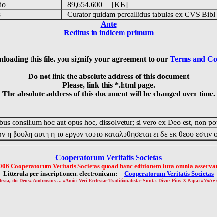
udo
89,654.600 [KB]
is
Curator quidam percallidus tabulas ex CVS Bibl
Ante
Reditus in indicem primum
loading this file, you signify your agreement to our
Terms and Co
Do not link the absolute address of this document
Please, link this *.html page.
The absolute address of this document will be changed over time.
us consilium hoc aut opus hoc, dissolvetur; si vero ex Deo est, non pot
ν η βουλη αυτη η το εργον τουτο καταλυθησεται ει δε εκ θεου εστιν 
Cooperatorum Veritatis Societas
006 Cooperatorum Veritatis Societas quoad hanc editionem iura omnia asservan
Litterula per inscriptionem electronicam:
Cooperatorum Veritatis Societas
lesia, ibi Deus» Ambrosius ... «Amici Veri Ecclesiae Traditionalistae Sunt.» Divus Pius X Papa: «
Notre 