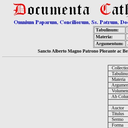
Tabulinum:
Materia:
Argumentum:
Sancto Alberto Magno Patrono Plorante ac Bea
Collecti
Tabulin
Materia
Argume
Volume
Ab Colu
Auctor
Titulus
Sermo
Forma