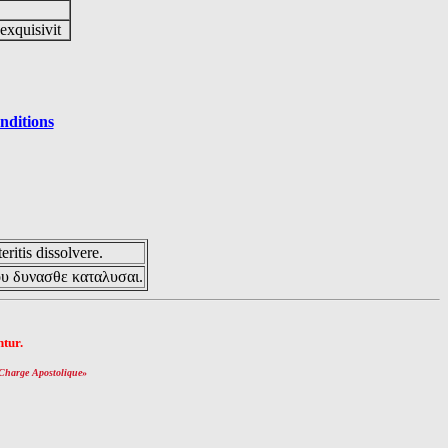
 exquisivit
nditions
eritis dissolvere.
ου δυνασθε καταλυσαι.
tur.
Charge Apostolique
»