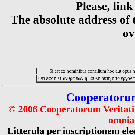
Please, link
The absolute address of 
ov
Si est ex hominibus consilium hoc aut opus hoc
Οτι εαν η εξ ανθρωπων η βουλη αυτη η το εργον τ
Cooperatorum 
© 2006 Cooperatorum Veritatis
omnia 
Litterula per inscriptionem 