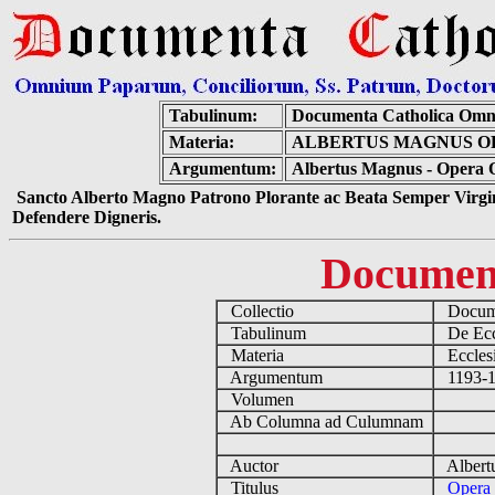
Tabulinum:
Documenta Catholica Omn
Materia:
ALBERTUS MAGNUS OP
Argumentum:
Albertus Magnus - Opera O
Sancto Alberto Magno Patrono Plorante ac Beata Semper Virgin
Defendere Digneris.
Documen
Collectio
Docume
Tabulinum
De Eccl
Materia
Ecclesi
Argumentum
1193-12
Volumen
Ab Columna ad Culumnam
Auctor
Albertu
Titulus
Opera 