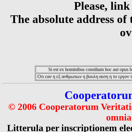
Please, link
The absolute address of 
ov
Si est ex hominibus consilium hoc aut opus hoc
Οτι εαν η εξ ανθρωπων η βουλη αυτη η το εργον τ
Cooperatorum 
© 2006 Cooperatorum Veritatis
omnia 
Litterula per inscriptionem 