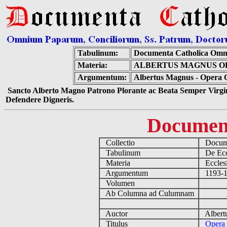
Tabulinum:
Documenta Catholica Omn
Materia:
ALBERTUS MAGNUS OP
Argumentum:
Albertus Magnus - Opera O
Sancto Alberto Magno Patrono Plorante ac Beata Semper Virgin
Defendere Digneris.
Documen
Collectio
Docume
Tabulinum
De Eccl
Materia
Ecclesi
Argumentum
1193-12
Volumen
Ab Columna ad Culumnam
Auctor
Albertu
Titulus
Opera 