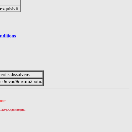
 exquisivit
nditions
eritis dissolvere.
ου δυνασθε καταλυσαι.
tur.
Charge Apostolique
»