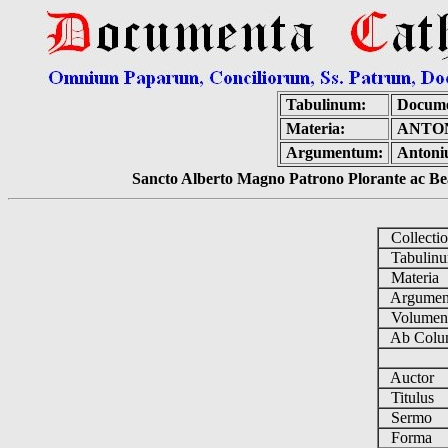
Tabulinum:
Docume
Materia:
ANTON
Argumentum:
Antoniu
Sancto Alberto Magno Patrono Plorante ac Bea
Collecti
Tabulin
Materia
Argume
Volume
Ab Colu
Auctor
Titulus
Sermo
Forma