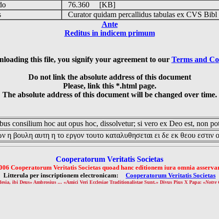
udo
76.360 [KB]
is
Curator quidam percallidus tabulas ex CVS Bibl
Ante
Reditus in indicem primum
loading this file, you signify your agreement to our
Terms and Co
Do not link the absolute address of this document
Please, link this *.html page.
The absolute address of this document will be changed over time.
us consilium hoc aut opus hoc, dissolvetur; si vero ex Deo est, non pot
ν η βουλη αυτη η το εργον τουτο καταλυθησεται ει δε εκ θεου εστιν 
Cooperatorum Veritatis Societas
006 Cooperatorum Veritatis Societas quoad hanc editionem iura omnia asservan
Litterula per inscriptionem electronicam:
Cooperatorum Veritatis Societas
lesia, ibi Deus» Ambrosius ... «Amici Veri Ecclesiae Traditionalistae Sunt.» Divus Pius X Papa: «
Notre 