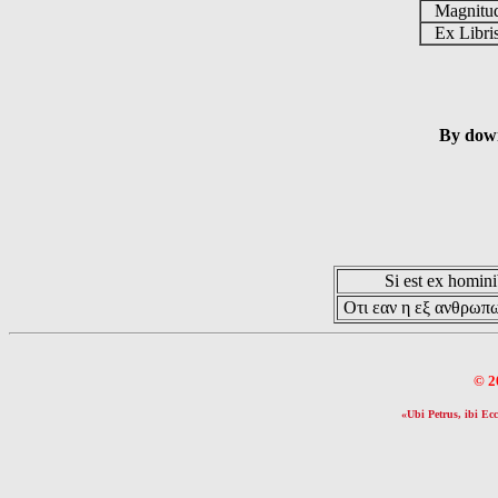
Magnit
Ex Libr
By down
Si est ex hominib
Οτι εαν η εξ ανθρωπω
© 2
«Ubi Petrus, ibi Ecc