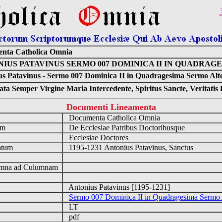
nta Catholica Omnia
IUS PATAVINUS SERMO 007 DOMINICA II IN QUADRAG
s Patavinus - Sermo 007 Dominica II in Quadragesima Sermo Alte
ta Semper Virgine Maria Intercedente, Spiritus Sancte, Veritati
Documenti Lineamenta
o
Documenta Catholica Omnia
um
De Ecclesiae Patribus Doctoribusque
Ecclesiae Doctores
ntum
1195-1231 Antonius Patavinus, Sanctus
n
mna ad Culumnam
Antonius Patavinus [1195-1231]
Sermo 007 Dominica II in Quadragesima Sermo 
LT
pdf