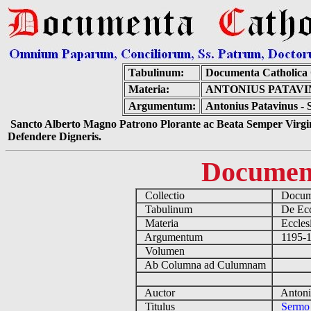
Tabulinum:
Documenta Catholica
Materia:
ANTONIUS PATAVIN
Argumentum:
Antonius Patavinus - 
Sancto Alberto Magno Patrono Plorante ac Beata Semper Virgin
Defendere Digneris.
Documen
Collectio
Docume
Tabulinum
De Eccl
Materia
Ecclesi
Argumentum
1195-12
Volumen
Ab Columna ad Culumnam
Auctor
Antoniu
Titulus
Sermo 