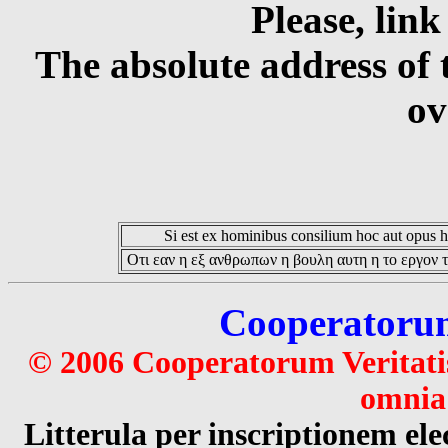
Please, link
The absolute address of 
ov
Si est ex hominibus consilium hoc aut opus hoc
Οτι εαν η εξ ανθρωπων η βουλη αυτη η το εργον τ
Cooperatorum 
© 2006 Cooperatorum Veritatis
omnia 
Litterula per inscriptionem 