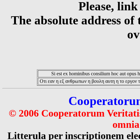
Please, link
The absolute address of 
ov
Si est ex hominibus consilium hoc aut opus hoc
Οτι εαν η εξ ανθρωπων η βουλη αυτη η το εργον τ
Cooperatorum 
© 2006 Cooperatorum Veritatis
omnia 
Litterula per inscriptionem 