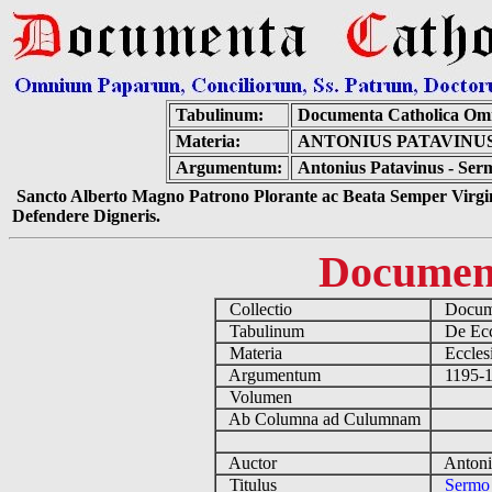
Tabulinum:
Documenta Catholica Om
Materia:
ANTONIUS PATAVINUS
Argumentum:
Antonius Patavinus - Ser
Sancto Alberto Magno Patrono Plorante ac Beata Semper Virgin
Defendere Digneris.
Documen
Collectio
Docume
Tabulinum
De Eccl
Materia
Ecclesi
Argumentum
1195-12
Volumen
Ab Columna ad Culumnam
Auctor
Antoniu
Titulus
Sermo 