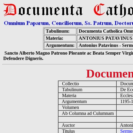
Tabulinum:
Documenta Catholica Omn
Materia:
ANTONIUS PATAVINUS
Argumentum:
Antonius Patavinus - Serm
Sancto Alberto Magno Patrono Plorante ac Beata Semper Virgin
Defendere Digneris.
Documen
Collectio
Docume
Tabulinum
De Eccl
Materia
Ecclesi
Argumentum
1195-12
Volumen
Ab Columna ad Culumnam
Auctor
Antoniu
Titulus
Sermo 