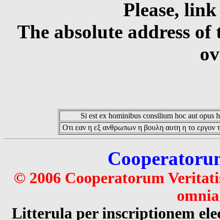
Please, link
The absolute address of 
ov
Si est ex hominibus consilium hoc aut opus hoc
Οτι εαν η εξ ανθρωπων η βουλη αυτη η το εργον τ
Cooperatorum 
© 2006 Cooperatorum Veritatis
omnia 
Litterula per inscriptionem 