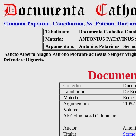
Tabulinum:
Documenta Catholica Omn
Materia:
ANTONIUS PATAVINUS 
Argumentum:
Antonius Patavinus - Sermo
Sancto Alberto Magno Patrono Plorante ac Beata Semper Virgin
Defendere Digneris.
Documen
Collectio
Docume
Tabulinum
De Eccl
Materia
Ecclesi
Argumentum
1195-12
Volumen
Ab Columna ad Culumnam
Auctor
Antoniu
Titulus
Sermo 