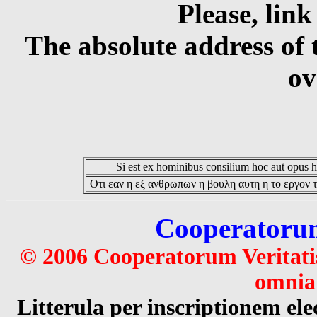
Please, link
The absolute address of 
ov
Si est ex hominibus consilium hoc aut opus hoc
Οτι εαν η εξ ανθρωπων η βουλη αυτη η το εργον τ
Cooperatorum 
© 2006 Cooperatorum Veritatis
omnia 
Litterula per inscriptionem 