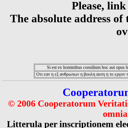
Please, link
The absolute address of 
ov
Si est ex hominibus consilium hoc aut opus hoc
Οτι εαν η εξ ανθρωπων η βουλη αυτη η το εργον τ
Cooperatorum 
© 2006 Cooperatorum Veritatis
omnia 
Litterula per inscriptionem 