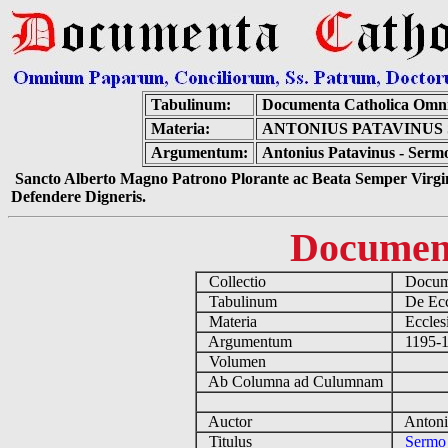
Tabulinum:
Documenta Catholica Omn
Materia:
ANTONIUS PATAVINUS 
Argumentum:
Antonius Patavinus - Serm
Sancto Alberto Magno Patrono Plorante ac Beata Semper Virgin
Defendere Digneris.
Documen
Collectio
Docume
Tabulinum
De Eccl
Materia
Ecclesi
Argumentum
1195-12
Volumen
Ab Columna ad Culumnam
Auctor
Antoniu
Titulus
Sermo 