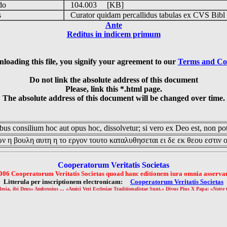
udo
104.003 [KB]
is
Curator quidam percallidus tabulas ex CVS Bibl
Ante
Reditus in indicem primum
loading this file, you signify your agreement to our
Terms and Co
Do not link the absolute address of this document
Please, link this *.html page.
The absolute address of this document will be changed over time.
us consilium hoc aut opus hoc, dissolvetur; si vero ex Deo est, non pot
ν η βουλη αυτη η το εργον τουτο καταλυθησεται ει δε εκ θεου εστιν 
Cooperatorum Veritatis Societas
006 Cooperatorum Veritatis Societas quoad hanc editionem iura omnia asservan
Litterula per inscriptionem electronicam:
Cooperatorum Veritatis Societas
lesia, ibi Deus» Ambrosius ... «Amici Veri Ecclesiae Traditionalistae Sunt.» Divus Pius X Papa: «
Notre 