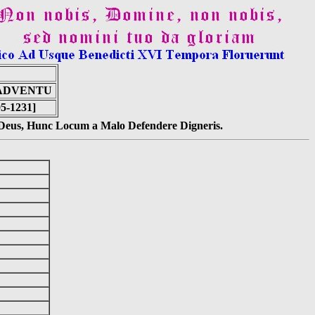
 ADVENTU
95-1231]
s Deus, Hunc Locum a Malo Defendere Digneris.