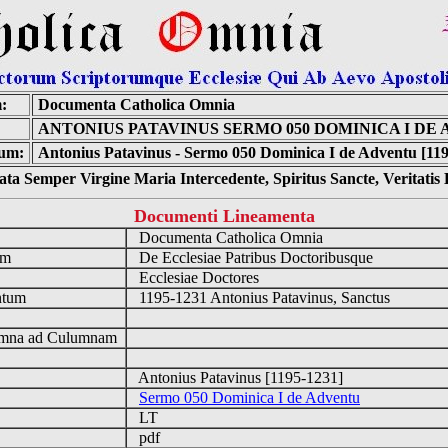
:
Documenta Catholica Omnia
ANTONIUS PATAVINUS SERMO 050 DOMINICA I DE
um:
Antonius Patavinus - Sermo 050 Dominica I de Adventu [11
ta Semper Virgine Maria Intercedente, Spiritus Sancte, Veritati
Documenti Lineamenta
o
Documenta Catholica Omnia
um
De Ecclesiae Patribus Doctoribusque
Ecclesiae Doctores
ntum
1195-1231 Antonius Patavinus, Sanctus
n
mna ad Culumnam
Antonius Patavinus [1195-1231]
Sermo 050 Dominica I de Adventu
LT
pdf