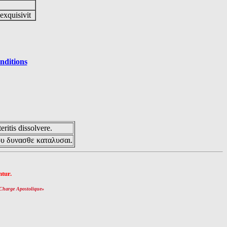
 exquisivit
nditions
eritis dissolvere.
ου δυνασθε καταλυσαι.
tur.
Charge Apostolique
»