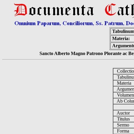
Tabulinum
Materia:
Argument
Sancto Alberto Magno Patrono Plorante ac Bea
Collecti
Tabulin
Materia
Argume
Volume
Ab Colu
Auctor
Titulus
Sermo
Forma