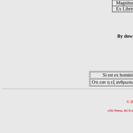
Magnit
Ex Libr
By down
Si est ex hominib
Οτι εαν η εξ ανθρωπω
© 2
«Ubi Petrus, ibi Ecc