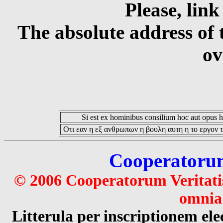
Please, link
The absolute address of 
ov
Si est ex hominibus consilium hoc aut opus hoc
Οτι εαν η εξ ανθρωπων η βουλη αυτη η το εργον τ
Cooperatorum 
© 2006 Cooperatorum Veritatis
omnia 
Litterula per inscriptionem 