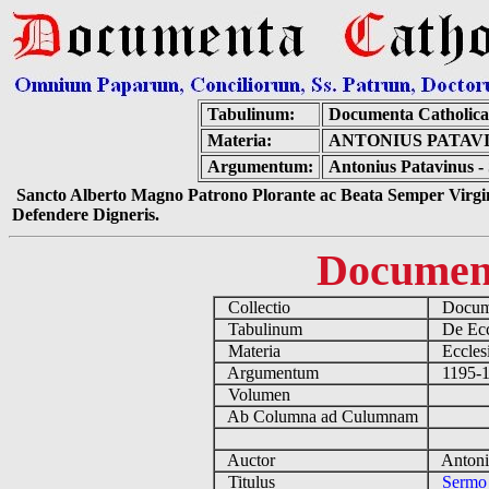
Tabulinum:
Documenta Catholic
Materia:
ANTONIUS PATAVI
Argumentum:
Antonius Patavinus -
Sancto Alberto Magno Patrono Plorante ac Beata Semper Virgin
Defendere Digneris.
Documen
Collectio
Docume
Tabulinum
De Eccl
Materia
Ecclesi
Argumentum
1195-12
Volumen
Ab Columna ad Culumnam
Auctor
Antoniu
Titulus
Sermo 