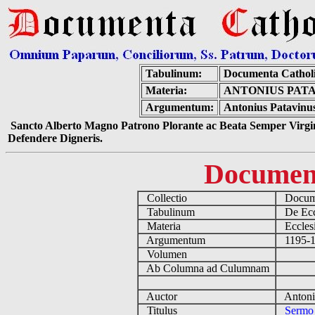
Tabulinum:
Documenta Cathol
Materia:
ANTONIUS PATA
Argumentum:
Antonius Patavinus
Sancto Alberto Magno Patrono Plorante ac Beata Semper Virgin
Defendere Digneris.
Documen
Collectio
Docume
Tabulinum
De Eccl
Materia
Ecclesi
Argumentum
1195-12
Volumen
Ab Columna ad Culumnam
Auctor
Antoniu
Titulus
Sermo 