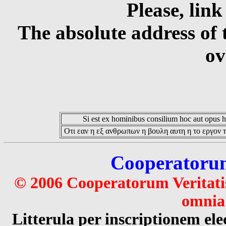
Please, link
The absolute address of 
ov
Si est ex hominibus consilium hoc aut opus hoc
Οτι εαν η εξ ανθρωπων η βουλη αυτη η το εργον τ
Cooperatorum 
© 2006 Cooperatorum Veritatis
omnia 
Litterula per inscriptionem 