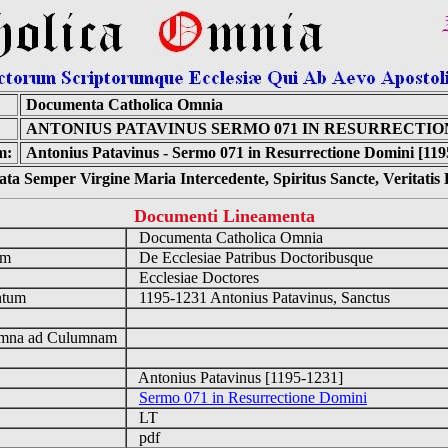
Documenta Catholica Omnia
ANTONIUS PATAVINUS SERMO 071 IN RESURRECTIO
m:
Antonius Patavinus - Sermo 071 in Resurrectione Domini [119
ta Semper Virgine Maria Intercedente, Spiritus Sancte, Veritati
Documenti Lineamenta
o
Documenta Catholica Omnia
um
De Ecclesiae Patribus Doctoribusque
Ecclesiae Doctores
ntum
1195-1231 Antonius Patavinus, Sanctus
n
mna ad Culumnam
Antonius Patavinus [1195-1231]
Sermo 071 in Resurrectione Domini
LT
pdf