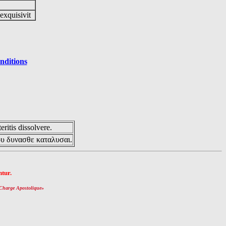
 exquisivit
nditions
eritis dissolvere.
ου δυνασθε καταλυσαι.
tur.
Charge Apostolique
»