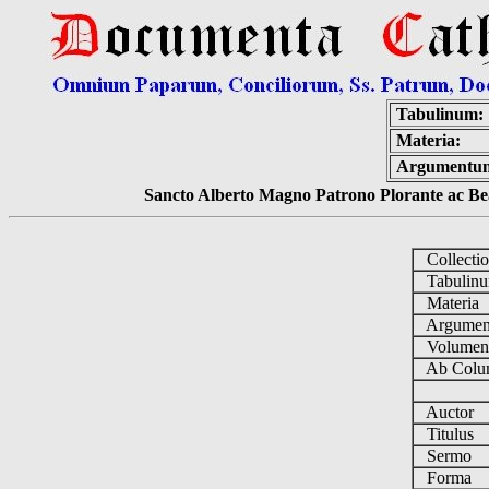
Tabulinum:
Materia:
Argumentu
Sancto Alberto Magno Patrono Plorante ac Bea
Collecti
Tabulin
Materia
Argume
Volume
Ab Colu
Auctor
Titulus
Sermo
Forma