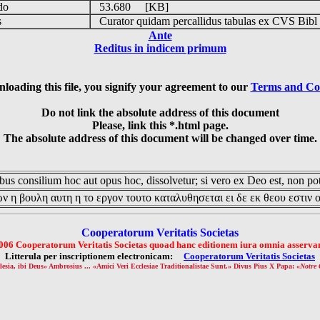
udo
53.680 [KB]
is
Curator quidam percallidus tabulas ex CVS Bibl
Ante
Reditus in indicem primum
loading this file, you signify your agreement to our
Terms and Co
Do not link the absolute address of this document
Please, link this *.html page.
The absolute address of this document will be changed over time.
us consilium hoc aut opus hoc, dissolvetur; si vero ex Deo est, non pot
ν η βουλη αυτη η το εργον τουτο καταλυθησεται ει δε εκ θεου εστιν 
Cooperatorum Veritatis Societas
006 Cooperatorum Veritatis Societas quoad hanc editionem iura omnia asservan
Litterula per inscriptionem electronicam:
Cooperatorum Veritatis Societas
lesia, ibi Deus» Ambrosius ... «Amici Veri Ecclesiae Traditionalistae Sunt.» Divus Pius X Papa: «
Notre 