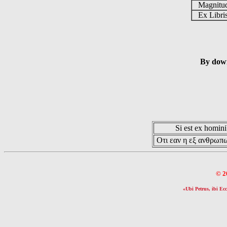
Magnit
Ex Libr
By down
Si est ex hominib
Οτι εαν η εξ ανθρωπω
© 2
«Ubi Petrus, ibi Ecc