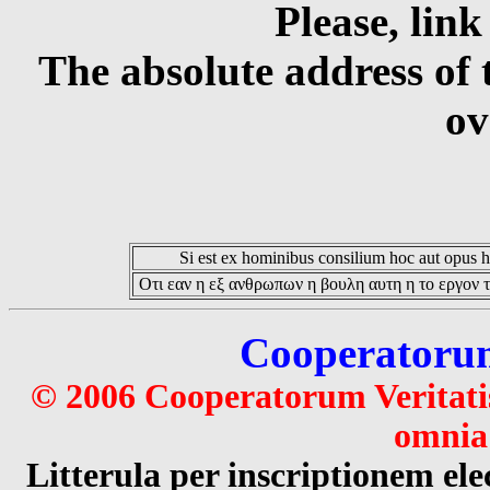
Please, link
The absolute address of 
ov
Si est ex hominibus consilium hoc aut opus hoc
Οτι εαν η εξ ανθρωπων η βουλη αυτη η το εργον τ
Cooperatorum 
© 2006 Cooperatorum Veritatis
omnia 
Litterula per inscriptionem 