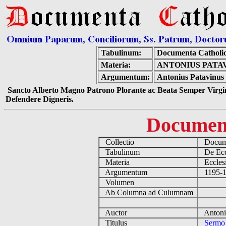
Tabulinum:
Documenta Catholi
Materia:
ANTONIUS PATAV
Argumentum:
Antonius Patavinus 
Sancto Alberto Magno Patrono Plorante ac Beata Semper Virgin
Defendere Digneris.
Documen
Collectio
Docume
Tabulinum
De Eccl
Materia
Ecclesi
Argumentum
1195-12
Volumen
Ab Columna ad Culumnam
Auctor
Antoniu
Titulus
Sermo 