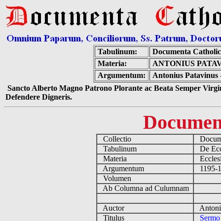
Tabulinum:
Documenta Catholi
Materia:
ANTONIUS PATAV
Argumentum:
Antonius Patavinus -
Sancto Alberto Magno Patrono Plorante ac Beata Semper Virgin
Defendere Digneris.
Documen
Collectio
Docume
Tabulinum
De Eccl
Materia
Ecclesi
Argumentum
1195-12
Volumen
Ab Columna ad Culumnam
Auctor
Antoniu
Titulus
Sermo 