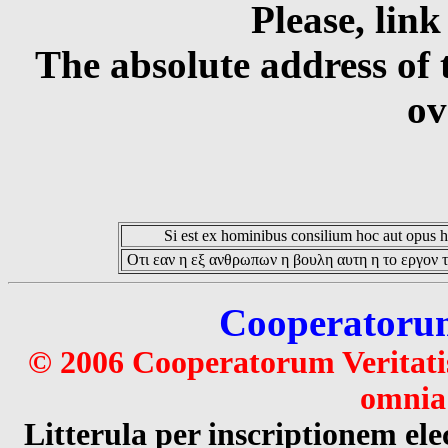
Please, link
The absolute address of 
ov
Si est ex hominibus consilium hoc aut opus hoc
Οτι εαν η εξ ανθρωπων η βουλη αυτη η το εργον τ
Cooperatorum 
© 2006 Cooperatorum Veritatis
omnia 
Litterula per inscriptionem 