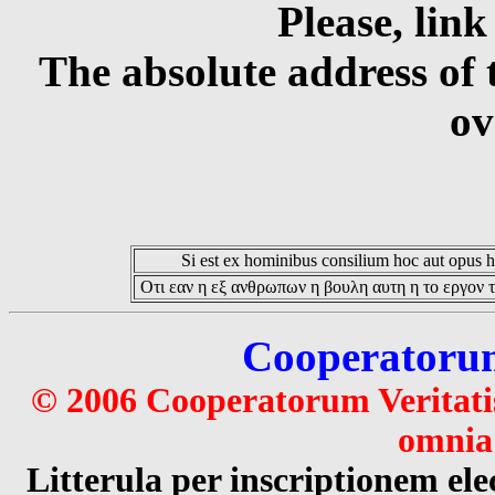
Please, link
The absolute address of 
ov
Si est ex hominibus consilium hoc aut opus hoc
Οτι εαν η εξ ανθρωπων η βουλη αυτη η το εργον τ
Cooperatorum 
© 2006 Cooperatorum Veritatis
omnia 
Litterula per inscriptionem 