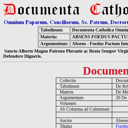
Tabulinum:
Documenta Catholica Omni
Materia:
ABSENS FOEDUS PACTU
Argumentum:
Absens - Foedus Pactum Inte
Sancto Alberto Magno Patrono Plorante ac Beata Semper Virgin
Defendere Digneris.
Documen
Collectio
Docume
Tabulinum
De Reb
Materia
De Medi
Argumentum
20 De 
Volumen
Ab Columna ad Culumnam
Auctor
Absens
Titulus
Foedus