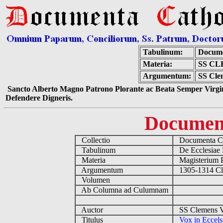
Tabulinum:
Docume
Materia:
SS CL
Argumentum:
SS Clem
Sancto Alberto Magno Patrono Plorante ac Beata Semper Virgin
Defendere Digneris.
Documen
Collectio
Documenta Ca
Tabulinum
De Ecclesiae 
Materia
Magisterium 
Argumentum
1305-1314 C
Volumen
Ab Columna ad Culumnam
Auctor
SS Clemens V
Titulus
Vox in Eccels