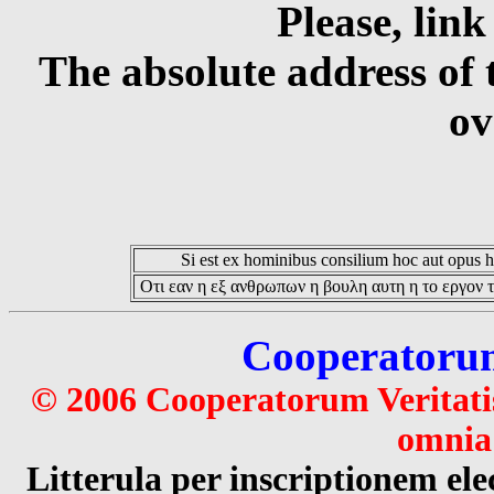
Please, link
The absolute address of 
ov
Si est ex hominibus consilium hoc aut opus hoc
Οτι εαν η εξ ανθρωπων η βουλη αυτη η το εργον τ
Cooperatorum 
© 2006 Cooperatorum Veritatis
omnia 
Litterula per inscriptionem 