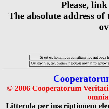
Please, link
The absolute address of 
ov
Si est ex hominibus consilium hoc aut opus hoc
Οτι εαν η εξ ανθρωπων η βουλη αυτη η το εργον τ
Cooperatorum 
© 2006 Cooperatorum Veritatis
omnia 
Litterula per inscriptionem 