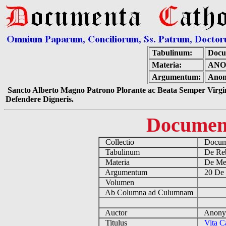
Tabulinum:
Docu
Materia:
ANO
Argumentum:
Anon
Sancto Alberto Magno Patrono Plorante ac Beata Semper Virgin
Defendere Digneris.
Documen
Collectio
Docume
Tabulinum
De Reb
Materia
De Medi
Argumentum
20 De 
Volumen
Ab Columna ad Culumnam
Auctor
Anonym
Titulus
Vita C