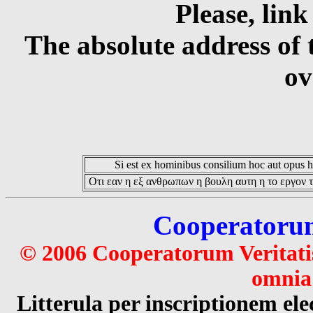
Please, link
The absolute address of 
ov
Si est ex hominibus consilium hoc aut opus hoc
Οτι εαν η εξ ανθρωπων η βουλη αυτη η το εργον τ
Cooperatorum 
© 2006 Cooperatorum Veritatis
omnia 
Litterula per inscriptionem 