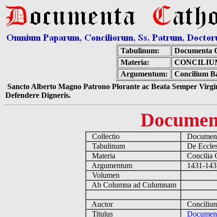
Tabulinum:
Documenta C
Materia:
CONCILIU
Argumentum:
Concilium Ba
Sancto Alberto Magno Patrono Plorante ac Beata Semper Virgin
Defendere Digneris.
Documen
Collectio
Documenta
Tabulinum
De Eccles
Materia
Concilia 
Argumentum
1431-1431 
Volumen
Ab Columna ad Culumnam
Auctor
Concilium 
Titulus
Documen