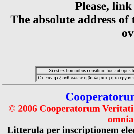
Please, link
The absolute address of 
ov
Si est ex hominibus consilium hoc aut opus hoc
Οτι εαν η εξ ανθρωπων η βουλη αυτη η το εργον τ
Cooperatorum 
© 2006 Cooperatorum Veritatis
omnia 
Litterula per inscriptionem 