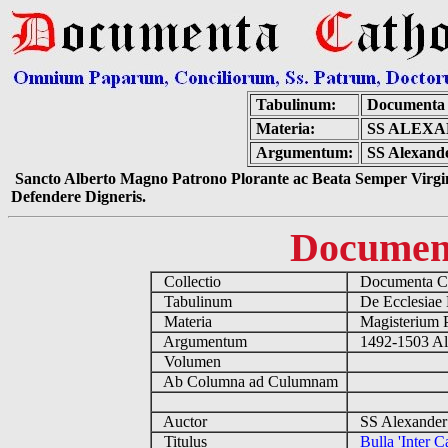
Tabulinum:
Documenta 
Materia:
SS ALEXA
Argumentum:
SS Alexande
Sancto Alberto Magno Patrono Plorante ac Beata Semper Virgin
Defendere Digneris.
Documen
Collectio
Documenta Ca
Tabulinum
De Ecclesiae 
Materia
Magisterium 
Argumentum
1492-1503 Al
Volumen
Ab Columna ad Culumnam
Auctor
SS Alexander 
Titulus
Bulla 'Inter C