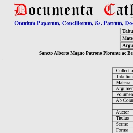
Tabu
Mate
Argu
Sancto Alberto Magno Patrono Plorante ac Bea
Collecti
Tabulin
Materia
Argume
Volume
Ab Colu
Auctor
Titulus
Sermo
Forma