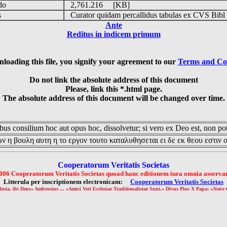
udo
2,761.216 [KB]
is
Curator quidam percallidus tabulas ex CVS Bibl
Ante
Reditus in indicem primum
loading this file, you signify your agreement to our
Terms and Co
Do not link the absolute address of this document
Please, link this *.html page.
The absolute address of this document will be changed over time.
us consilium hoc aut opus hoc, dissolvetur; si vero ex Deo est, non pot
ν η βουλη αυτη η το εργον τουτο καταλυθησεται ει δε εκ θεου εστιν 
Cooperatorum Veritatis Societas
006 Cooperatorum Veritatis Societas quoad hanc editionem iura omnia asservan
Litterula per inscriptionem electronicam:
Cooperatorum Veritatis Societas
lesia, ibi Deus» Ambrosius ... «Amici Veri Ecclesiae Traditionalistae Sunt.» Divus Pius X Papa: «
Notre 