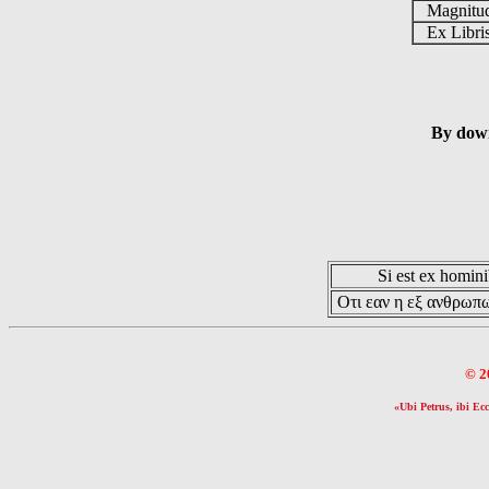
Magnit
Ex Libr
By down
Si est ex hominib
Οτι εαν η εξ ανθρωπω
© 2
«Ubi Petrus, ibi Ecc