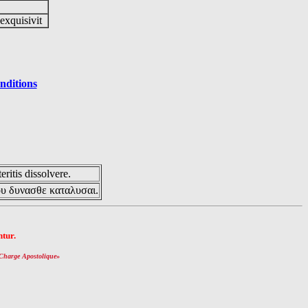
 exquisivit
nditions
eritis dissolvere.
ου δυνασθε καταλυσαι.
tur.
Charge Apostolique
»