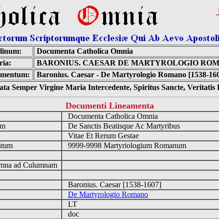
linum:
Documenta Catholica Omnia
ria:
BARONIUS. CAESAR DE MARTYROLOGIO RO
mentum:
Baronius. Caesar - De Martyrologio Romano [1538-16
ta Semper Virgine Maria Intercedente, Spiritus Sancte, Veritati
Documenti Lineamenta
o
Documenta Catholica Omnia
um
De Sanctis Beatisque Ac Martyribus
Vitae Et Rerum Gestae
ntum
9999-9998 Martyriologium Romanum
n
mna ad Culumnam
Baronius. Caesar [1538-1607]
De Martyrologio Romano
LT
doc