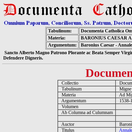
Tabulinum:
Documenta Catholica Om
Materia:
BARONIUS CAESAR AN
Argumentum:
Baronius Caesar - Annales
Sancto Alberto Magno Patrono Plorante ac Beata Semper Virgin
Defendere Digneris.
Documen
Collectio
Docume
Tabulinum
Mign
Materia
Ad Mig
Argumentum
1538-1
Volumen
Ab Columna ad Culumnam
Auctor
Baroniu
Titulus
Annale