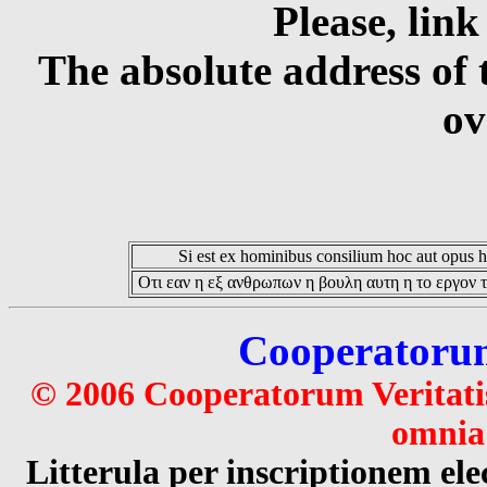
Please, link
The absolute address of 
ov
Si est ex hominibus consilium hoc aut opus hoc
Οτι εαν η εξ ανθρωπων η βουλη αυτη η το εργον τ
Cooperatorum 
© 2006 Cooperatorum Veritatis
omnia 
Litterula per inscriptionem 