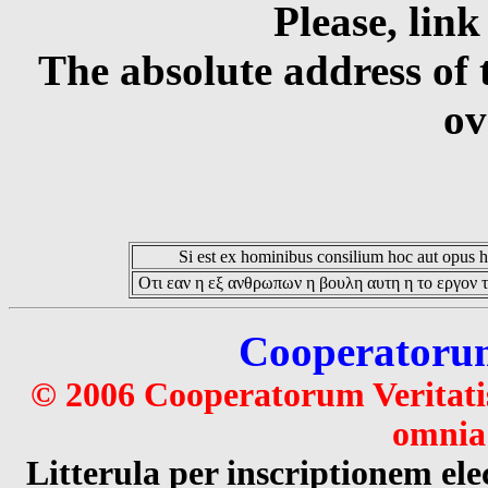
Please, link
The absolute address of 
ov
Si est ex hominibus consilium hoc aut opus hoc
Οτι εαν η εξ ανθρωπων η βουλη αυτη η το εργον τ
Cooperatorum 
© 2006 Cooperatorum Veritatis
omnia 
Litterula per inscriptionem 