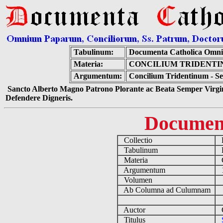
Tabulinum:
Documenta Catholica Omn
Materia:
CONCILIUM TRIDENTIN
Argumentum:
Concilium Tridentinum - Ses
Sancto Alberto Magno Patrono Plorante ac Beata Semper Virgin
Defendere Digneris.
Documen
Collectio
D
Tabulinum
De
Materia
C
Argumentum
15
Volumen
Ab Columna ad Culumnam
Auctor
Co
Titulus