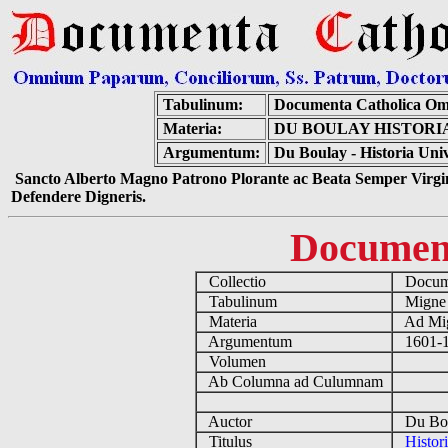
Tabulinum:
Documenta Catholica Om
Materia:
DU BOULAY HISTORIA 
Argumentum:
Du Boulay - Historia Univ
Sancto Alberto Magno Patrono Plorante ac Beata Semper Virgin
Defendere Digneris.
Documen
Collectio
Docume
Tabulinum
Mign
Materia
Ad Mig
Argumentum
1601-1
Volumen
Ab Columna ad Culumnam
Auctor
Du Bou
Titulus
Histor