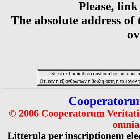
Please, link
The absolute address of 
ov
Si est ex hominibus consilium hoc aut opus hoc
Οτι εαν η εξ ανθρωπων η βουλη αυτη η το εργον τ
Cooperatorum 
© 2006 Cooperatorum Veritatis
omnia 
Litterula per inscriptionem 