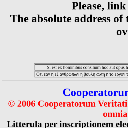
Please, link
The absolute address of 
ov
Si est ex hominibus consilium hoc aut opus hoc
Οτι εαν η εξ ανθρωπων η βουλη αυτη η το εργον τ
Cooperatorum 
© 2006 Cooperatorum Veritatis
omnia 
Litterula per inscriptionem 