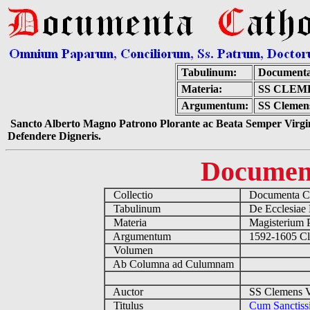
Tabulinum:
Documenta
Materia:
SS CLEM
Argumentum:
SS Clemens
Sancto Alberto Magno Patrono Plorante ac Beata Semper Virgin
Defendere Digneris.
Documen
Collectio
Documenta Ca
Tabulinum
De Ecclesiae 
Materia
Magisterium 
Argumentum
1592-1605 Cl
Volumen
Ab Columna ad Culumnam
Auctor
SS Clemens VI
Titulus
Cum Sanctis