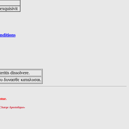
 exquisivit
nditions
eritis dissolvere.
ου δυνασθε καταλυσαι.
tur.
Charge Apostolique
»