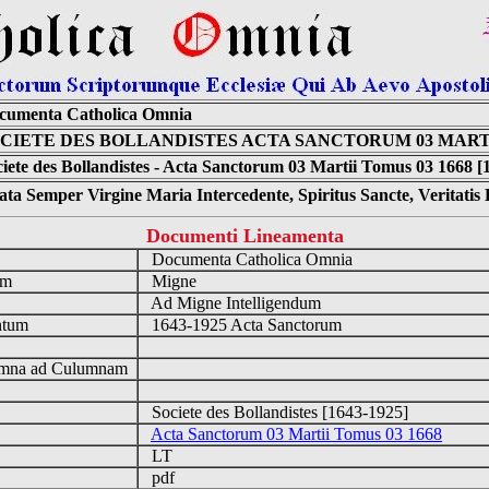
cumenta Catholica Omnia
CIETE DES BOLLANDISTES ACTA SANCTORUM 03 MARTII
iete des Bollandistes - Acta Sanctorum 03 Martii Tomus 03 1668 [
ta Semper Virgine Maria Intercedente, Spiritus Sancte, Veritati
Documenti Lineamenta
o
Documenta Catholica Omnia
um
Migne
Ad Migne Intelligendum
ntum
1643-1925 Acta Sanctorum
n
mna ad Culumnam
Societe des Bollandistes [1643-1925]
Acta Sanctorum 03 Martii Tomus 03 1668
LT
pdf