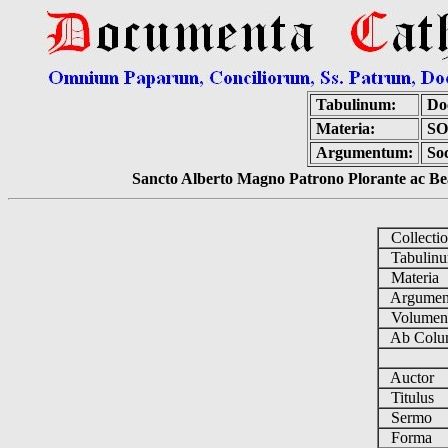
Tabulinum:
Do
Materia:
SO
Argumentum:
Soc
Sancto Alberto Magno Patrono Plorante ac Bea
Collecti
Tabulin
Materia
Argume
Volume
Ab Colu
Auctor
Titulus
Sermo
Forma