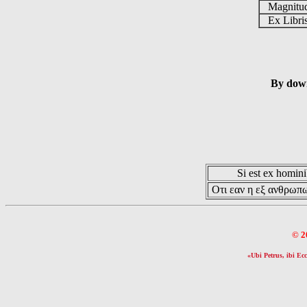
Magnit
Ex Libr
By down
Si est ex hominib
Οτι εαν η εξ ανθρωπω
© 2
«Ubi Petrus, ibi Ecc