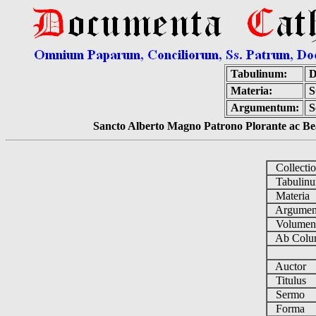
Tabulinum:
D
Materia:
S
Argumentum:
S
Sancto Alberto Magno Patrono Plorante ac Bea
Collecti
Tabulin
Materia
Argume
Volume
Ab Colu
Auctor
Titulus
Sermo
Forma