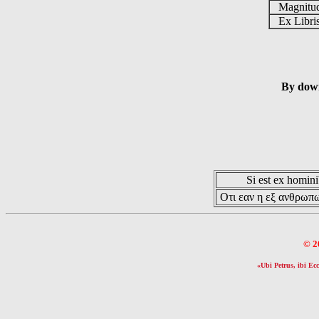
Magnit
Ex Libr
By down
Si est ex hominib
Οτι εαν η εξ ανθρωπω
© 2
«Ubi Petrus, ibi Ecc