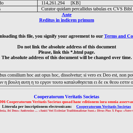
udo
114,261.294 [KB]
is
Curator quidam percallidus tabulas ex CVS Bibl
Ante
Reditus in indicem primum
loading this file, you signify your agreement to our
Terms and Co
Do not link the absolute address of this document
Please, link this *.html page.
The absolute address of this document will be changed over time.
us consilium hoc aut opus hoc, dissolvetur; si vero ex Deo est, non pot
ν η βουλη αυτη η το εργον τουτο καταλυθησεται ει δε εκ θεου εστιν 
Cooperatorum Veritatis Societas
006 Cooperatorum Veritatis Societas quoad hanc editionem iura omnia asservan
Litterula per inscriptionem electronicam:
Cooperatorum Veritatis Societas
lesia, ibi Deus» Ambrosius ... «Amici Veri Ecclesiae Traditionalistae Sunt.» Divus Pius X Papa: «
Notre 