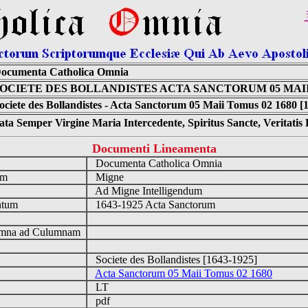
ocumenta Catholica Omnia
OCIETE DES BOLLANDISTES ACTA SANCTORUM 05 MAII 
ociete des Bollandistes - Acta Sanctorum 05 Maii Tomus 02 1680 [
ta Semper Virgine Maria Intercedente, Spiritus Sancte, Veritati
Documenti Lineamenta
o
Documenta Catholica Omnia
um
Migne
Ad Migne Intelligendum
ntum
1643-1925 Acta Sanctorum
n
mna ad Culumnam
Societe des Bollandistes [1643-1925]
Acta Sanctorum 05 Maii Tomus 02 1680
LT
pdf