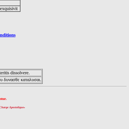
 exquisivit
nditions
eritis dissolvere.
ου δυνασθε καταλυσαι.
tur.
Charge Apostolique
»