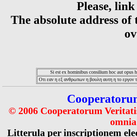
Please, link
The absolute address of 
ov
Si est ex hominibus consilium hoc aut opus hoc
Οτι εαν η εξ ανθρωπων η βουλη αυτη η το εργον τ
Cooperatorum 
© 2006 Cooperatorum Veritatis
omnia 
Litterula per inscriptionem 