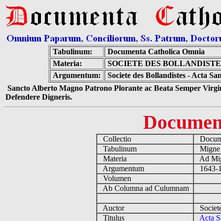
Tabulinum:
Documenta Catholica Omnia
Materia:
SOCIETE DES BOLLANDISTES
Argumentum:
Societe des Bollandistes - Acta 
Sancto Alberto Magno Patrono Plorante ac Beata Semper Virgin
Defendere Digneris.
Documen
Collectio
Docume
Tabulinum
Mign
Materia
Ad Mig
Argumentum
1643-1
Volumen
Ab Columna ad Culumnam
Auctor
Societe
Titulus
Acta S