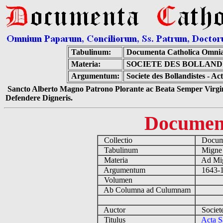
Tabulinum:
Documenta Catholica Omni
Materia:
SOCIETE DES BOLLANDI
Argumentum:
Societe des Bollandistes - A
Sancto Alberto Magno Patrono Plorante ac Beata Semper Virgin
Defendere Digneris.
Documen
Collectio
Docume
Tabulinum
Mign
Materia
Ad Mig
Argumentum
1643-1
Volumen
Ab Columna ad Culumnam
Auctor
Societe
Titulus
Acta S