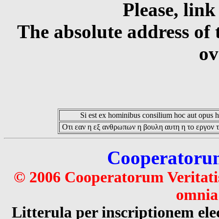
Please, link
The absolute address of 
ov
Si est ex hominibus consilium hoc aut opus hoc
Οτι εαν η εξ ανθρωπων η βουλη αυτη η το εργον τ
Cooperatorum 
© 2006 Cooperatorum Veritatis
omnia 
Litterula per inscriptionem 