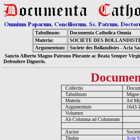
Tabulinum:
Documenta Catholica Omnia
Materia:
SOCIETE DES BOLLANDISTE
Argumentum:
Societe des Bollandistes - Acta 
Sancto Alberto Magno Patrono Plorante ac Beata Semper Virgin
Defendere Digneris.
Documen
Collectio
Docume
Tabulinum
Mign
Materia
Ad Mig
Argumentum
1643-1
Volumen
Ab Columna ad Culumnam
Auctor
Societe
Titulus
Acta S