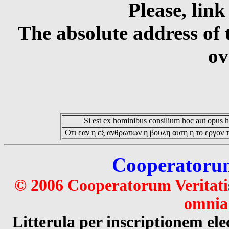
Please, link
The absolute address of 
ov
Si est ex hominibus consilium hoc aut opus hoc
Οτι εαν η εξ ανθρωπων η βουλη αυτη η το εργον τ
Cooperatorum 
© 2006 Cooperatorum Veritatis
omnia 
Litterula per inscriptionem 