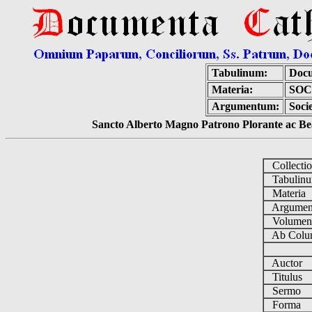
Tabulinum:
Docu
Materia:
SOC
Argumentum:
Soci
Sancto Alberto Magno Patrono Plorante ac Bea
Collecti
Tabulin
Materia
Argume
Volume
Ab Colu
Auctor
Titulus
Sermo
Forma