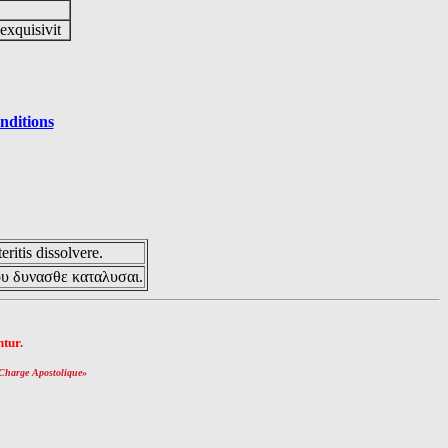
 exquisivit
nditions
eritis dissolvere.
ου δυνασθε καταλυσαι.
tur.
Charge Apostolique
»