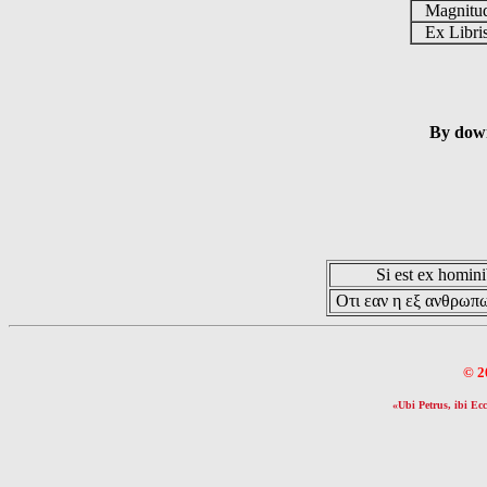
Magnit
Ex Libr
By down
Si est ex hominib
Οτι εαν η εξ ανθρωπω
© 2
«Ubi Petrus, ibi Ecc