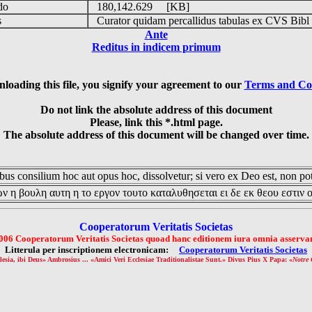
udo
180,142.629 [KB]
is
Curator quidam percallidus tabulas ex CVS Bibl
Ante
Reditus in indicem primum
loading this file, you signify your agreement to our
Terms and Co
Do not link the absolute address of this document
Please, link this *.html page.
The absolute address of this document will be changed over time.
us consilium hoc aut opus hoc, dissolvetur; si vero ex Deo est, non pot
ν η βουλη αυτη η το εργον τουτο καταλυθησεται ει δε εκ θεου εστιν 
Cooperatorum Veritatis Societas
006 Cooperatorum Veritatis Societas quoad hanc editionem iura omnia asservan
Litterula per inscriptionem electronicam:
Cooperatorum Veritatis Societas
lesia, ibi Deus» Ambrosius ... «Amici Veri Ecclesiae Traditionalistae Sunt.» Divus Pius X Papa: «
Notre 