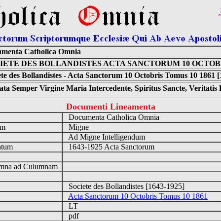
menta Catholica Omnia
IETE DES BOLLANDISTES ACTA SANCTORUM 10 OCTOBR
ete des Bollandistes - Acta Sanctorum 10 Octobris Tomus 10 1861 
ta Semper Virgine Maria Intercedente, Spiritus Sancte, Veritati
Documenti Lineamenta
o
Documenta Catholica Omnia
um
Migne
Ad Migne Intelligendum
ntum
1643-1925 Acta Sanctorum
n
mna ad Culumnam
Societe des Bollandistes [1643-1925]
Acta Sanctorum 10 Octobris Tomus 10 1861
LT
pdf