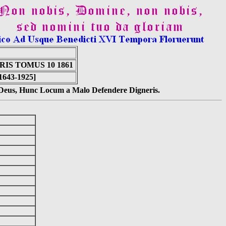
IS TOMUS 10 1861
[1643-1925]
s Deus, Hunc Locum a Malo Defendere Digneris.