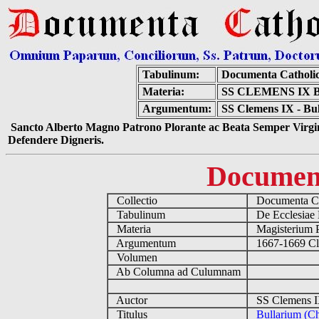
Tabulinum:
Documenta Catholi
Materia:
SS CLEMENS IX B
Argumentum:
SS Clemens IX - Bul
Sancto Alberto Magno Patrono Plorante ac Beata Semper Virgin
Defendere Digneris.
Documen
Collectio
Documenta Ca
Tabulinum
De Ecclesiae 
Materia
Magisterium 
Argumentum
1667-1669 C
Volumen
Ab Columna ad Culumnam
Auctor
SS Clemens I
Titulus
Bullarium (Ch