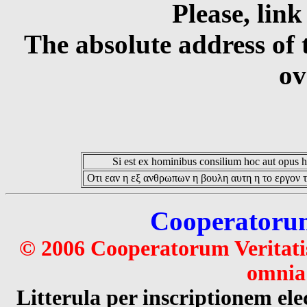
Please, link
The absolute address of 
ov
Si est ex hominibus consilium hoc aut opus hoc
Οτι εαν η εξ ανθρωπων η βουλη αυτη η το εργον τ
Cooperatorum 
© 2006 Cooperatorum Veritatis
omnia 
Litterula per inscriptionem 