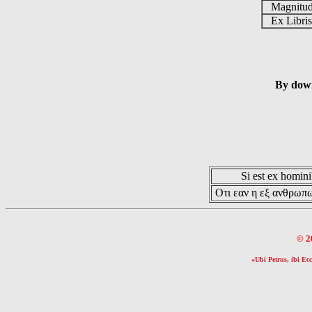
Magnitu
Ex Libri
By down
Si est ex hominib
Οτι εαν η εξ ανθρωπω
© 2
«Ubi Petrus, ibi Ecc