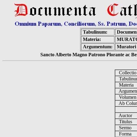
Tabulinum:
Document
Materia:
MURATO
Argumentum:
Muratori 
Sancto Alberto Magno Patrono Plorante ac Bea
Collecti
Tabulin
Materia
Argume
Volume
Ab Colum
Auctor
Titulus
Sermo
Forma