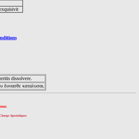
exquisivit
nditions
eritis dissolvere.
ου δυνασθε καταλυσαι.
tur.
Charge Apostolique
»