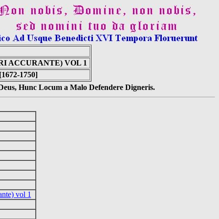
RI ACCURANTE) VOL 1
 [1672-1750]
s Deus, Hunc Locum a Malo Defendere Digneris.
ante) vol 1