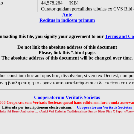
do
44,578.264 [KB]
s
Curator quidam percallidus tabulas ex CVS Bibl 
Ante
Reditus in indicem primum
loading this file, you signify your agreement to our
Terms and Co
Do not link the absolute address of this document
Please, link this *.html page.
The absolute address of this document will be changed over time.
us consilium hoc aut opus hoc, dissolvetur; si vero ex Deo est, non pot
ν η βουλη αυτη η το εργον τουτο καταλυθησεται ει δε εκ θεου εστιν 
Cooperatorum Veritatis Societas
006 Cooperatorum Veritatis Societas quoad hanc editionem iura omnia asservan
Litterula per inscriptionem electronicam:
Cooperatorum Veritatis Societas
lesia, ibi Deus» Ambrosius ... «Amici Veri Ecclesiae Traditionalistae Sunt.» Divus Pius X Papa: «
Notre 