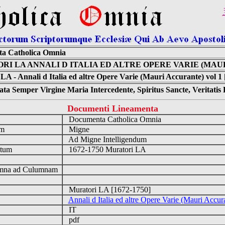
a Catholica Omnia
RI LA ANNALI D ITALIA ED ALTRE OPERE VARIE (MAU
LA - Annali d Italia ed altre Opere Varie (Mauri Accurante) vol 1
ta Semper Virgine Maria Intercedente, Spiritus Sancte, Veritati
Documenti Lineamenta
o
Documenta Catholica Omnia
um
Migne
Ad Migne Intelligendum
ntum
1672-1750 Muratori LA
n
na ad Culumnam
Muratori LA [1672-1750]
Annali d Italia ed altre Opere Varie (Mauri Accur
IT
pdf