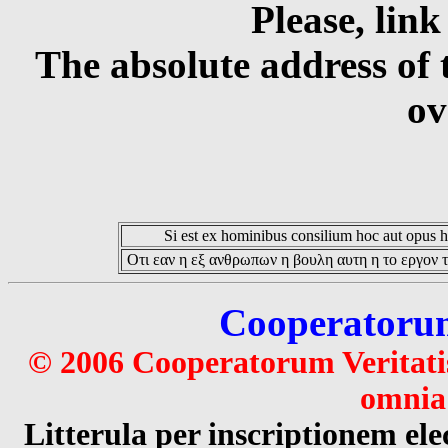
Please, link
The absolute address of 
ov
Si est ex hominibus consilium hoc aut opus hoc
Οτι εαν η εξ ανθρωπων η βουλη αυτη η το εργον τ
Cooperatorum 
© 2006 Cooperatorum Veritatis
omnia 
Litterula per inscriptionem 