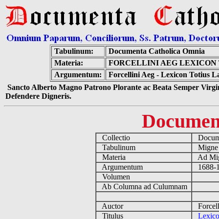
Tabulinum:
Documenta Catholica Omnia
Materia:
FORCELLINI AEG LEXICON 
Argumentum:
Forcellini Aeg - Lexicon Totius L
Sancto Alberto Magno Patrono Plorante ac Beata Semper Virgin
Defendere Digneris.
Documen
Collectio
Docume
Tabulinum
Mign
Materia
Ad Mig
Argumentum
1688-17
Volumen
Ab Columna ad Culumnam
Auctor
Forcell
Titulus
Lexico