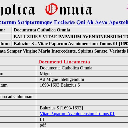
um:
Documenta Catholica Omnia
BALUZIUS S VITAE PAPARUM AVENIONENSIUM T
tum:
Baluzius S - Vitae Paparum Avenionensium Tomus 01 [169
ta Semper Virgine Maria Intercedente, Spiritus Sancte, Veritati
Documenti Lineamenta
o
Documenta Catholica Omnia
um
Migne
Ad Migne Intelligendum
ntum
1693-1693 Baluzius S
n
mna ad Culumnam
Baluzius S [1693-1693]
Vitae Paparum Avenionensium Tomus 01
LT
pdf