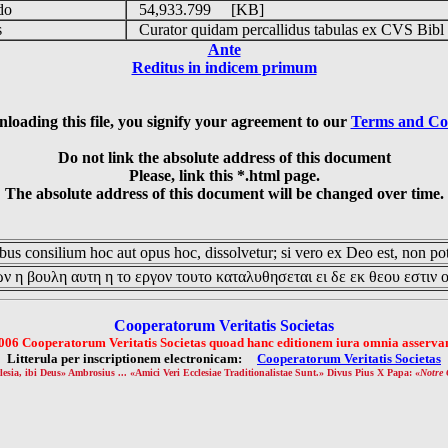
udo
54,933.799 [KB]
is
Curator quidam percallidus tabulas ex CVS Bibl
Ante
Reditus in indicem primum
loading this file, you signify your agreement to our
Terms and Co
Do not link the absolute address of this document
Please, link this *.html page.
The absolute address of this document will be changed over time.
us consilium hoc aut opus hoc, dissolvetur; si vero ex Deo est, non pot
ν η βουλη αυτη η το εργον τουτο καταλυθησεται ει δε εκ θεου εστιν 
Cooperatorum Veritatis Societas
006 Cooperatorum Veritatis Societas quoad hanc editionem iura omnia asservan
Litterula per inscriptionem electronicam:
Cooperatorum Veritatis Societas
lesia, ibi Deus» Ambrosius ... «Amici Veri Ecclesiae Traditionalistae Sunt.» Divus Pius X Papa: «
Notre 