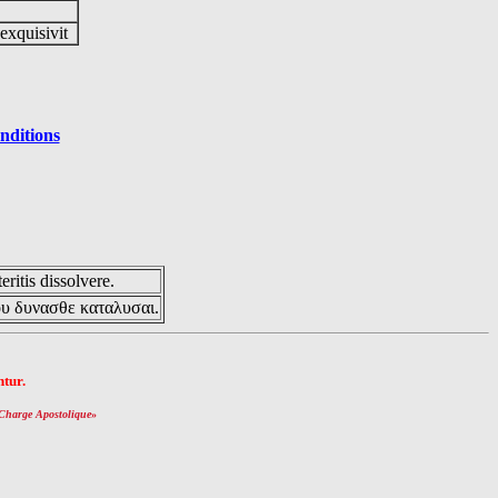
 exquisivit
nditions
eritis dissolvere.
ου δυνασθε καταλυσαι.
tur.
Charge Apostolique
»