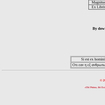
Magnit
Ex Libr
By down
Si est ex hominib
Οτι εαν η εξ ανθρωπω
© 2
«Ubi Petrus, ibi Ecc