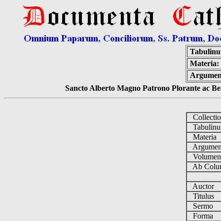
Tabulin
Materia:
Argumen
Sancto Alberto Magno Patrono Plorante ac Bea
Collecti
Tabulin
Materia
Argume
Volume
Ab Colu
Auctor
Titulus
Sermo
Forma