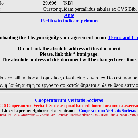
udo
29.696 [KB]
is
Curator quidam percallidus tabulas ex CVS Bibl
Ante
Reditus in indicem primum
loading this file, you signify your agreement to our
Terms and Co
Do not link the absolute address of this document
Please, link this *.html page.
The absolute address of this document will be changed over time.
us consilium hoc aut opus hoc, dissolvetur; si vero ex Deo est, non pot
ν η βουλη αυτη η το εργον τουτο καταλυθησεται ει δε εκ θεου εστιν 
Cooperatorum Veritatis Societas
006 Cooperatorum Veritatis Societas quoad hanc editionem iura omnia asservan
Litterula per inscriptionem electronicam:
Cooperatorum Veritatis Societas
lesia, ibi Deus» Ambrosius ... «Amici Veri Ecclesiae Traditionalistae Sunt.» Divus Pius X Papa: «
Notre 