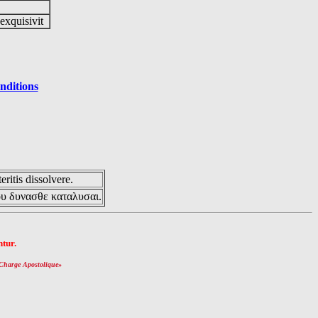
 exquisivit
nditions
eritis dissolvere.
ου δυνασθε καταλυσαι.
tur.
Charge Apostolique
»