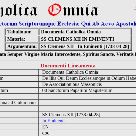
Tabulinum:
Documenta Catholica Omnia
Materia:
SS CLEMENS XII IN EMINENTI
Argumentum:
SS Clemens XII - In Eminenti [1738-04-28]
ta Semper Virgine Maria Intercedente, Spiritus Sancte, Veritati
Documenti Lineamenta
o
Documenta Catholica Omnia
um
De Illis Qui Deum Ecclesiamque in Odium Hab
De Associationibus Massonicis
ntum
00 Sanctorum Paparum Magisterium
n
mna ad Culumnam
SS Clemens XII [1738-04-28]
In Eminenti
EN
doc