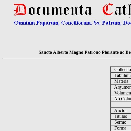
Sancto Alberto Magno Patrono Plorante ac Bea
Collecti
Tabulin
Materia
Argume
Volume
Ab Colu
Auctor
Titulus
Sermo
Forma