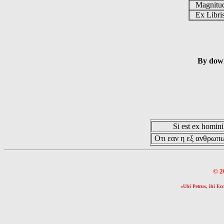
Magnit
Ex Libr
By down
Si est ex hominib
Οτι εαν η εξ ανθρωπω
© 2
«Ubi Petrus, ibi Ecc