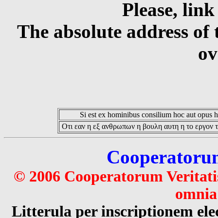
Please, link
The absolute address of 
ov
Si est ex hominibus consilium hoc aut opus hoc
Οτι εαν η εξ ανθρωπων η βουλη αυτη η το εργον τ
Cooperatorum 
© 2006 Cooperatorum Veritatis
omnia 
Litterula per inscriptionem 