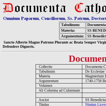
Tabulinum:
Documenta 
Materia:
SS BENED
Argumentum:
SS Benedic
Sancto Alberto Magno Patrono Plorante ac Beata Semper Virgin
Defendere Digneris.
Documen
Collectio
Documenta Ca
Tabulinum
De Ecclesiae 
Materia
Magisterium 
Argumentum
1740-1758 Be
Volumen
Ab Columna ad Culumnam
Auctor
SS Benedictu
Titulus
Nimian Licen