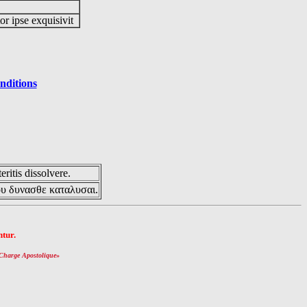
or ipse exquisivit
nditions
eritis dissolvere.
ου δυνασθε καταλυσαι.
tur.
Charge Apostolique
»