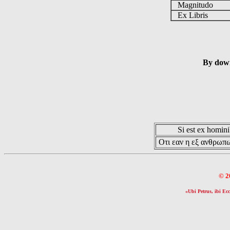
Magnitudo
Ex Libris
By down
Si est ex hominib
Οτι εαν η εξ ανθρωπω
© 2
«Ubi Petrus, ibi Ecc