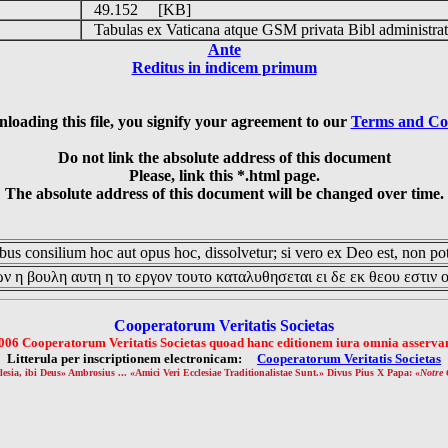
49.152 [KB]
Tabulas ex Vaticana atque GSM privata Bibl administrat
Ante
Reditus in indicem primum
loading this file, you signify your agreement to our
Terms and Co
Do not link the absolute address of this document
Please, link this *.html page.
The absolute address of this document will be changed over time.
us consilium hoc aut opus hoc, dissolvetur; si vero ex Deo est, non pot
ν η βουλη αυτη η το εργον τουτο καταλυθησεται ει δε εκ θεου εστιν 
Cooperatorum Veritatis Societas
006 Cooperatorum Veritatis Societas quoad hanc editionem iura omnia asservan
Litterula per inscriptionem electronicam:
Cooperatorum Veritatis Societas
lesia, ibi Deus» Ambrosius ... «Amici Veri Ecclesiae Traditionalistae Sunt.» Divus Pius X Papa: «
Notre 