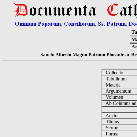
Ta
Ma
Ar
Sancto Alberto Magno Patrono Plorante ac Bea
Collectio
Tabulinum
Materia
Argumentum
Volumen
Ab Columna a
Auctor
Titulus
Sermo
Forma