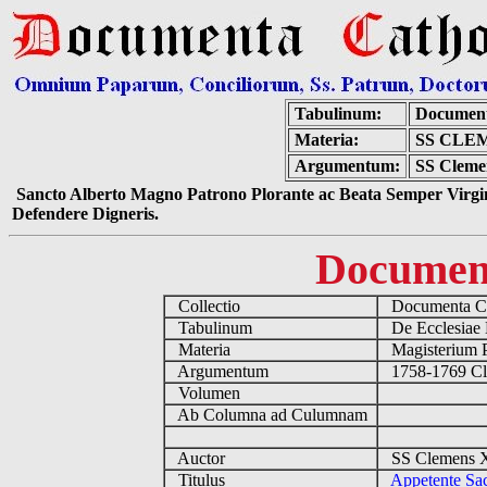
Tabulinum:
Document
Materia:
SS CLE
Argumentum:
SS Clemen
Sancto Alberto Magno Patrono Plorante ac Beata Semper Virgin
Defendere Digneris.
Documen
Collectio
Documenta Ca
Tabulinum
De Ecclesiae 
Materia
Magisterium 
Argumentum
1758-1769 Cl
Volumen
Ab Columna ad Culumnam
Auctor
SS Clemens XI
Titulus
Appetente Sa