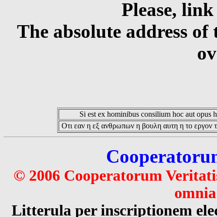
Please, link
The absolute address of 
ov
Si est ex hominibus consilium hoc aut opus hoc
Οτι εαν η εξ ανθρωπων η βουλη αυτη η το εργον τ
Cooperatorum 
© 2006 Cooperatorum Veritatis
omnia 
Litterula per inscriptionem 