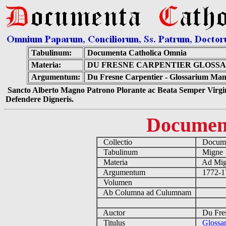
Tabulinum:
Documenta Catholica Omnia
Materia:
DU FRESNE CARPENTIER GLOSSAR
Argumentum:
Du Fresne Carpentier - Glossarium Manu
Sancto Alberto Magno Patrono Plorante ac Beata Semper Virgin
Defendere Digneris.
Documen
Collectio
Documen
Tabulinum
Mign
Materia
Ad Mign
Argumentum
1772-17
Volumen
Ab Columna ad Culumnam
Auctor
Du Fres
Titulus
Glossar