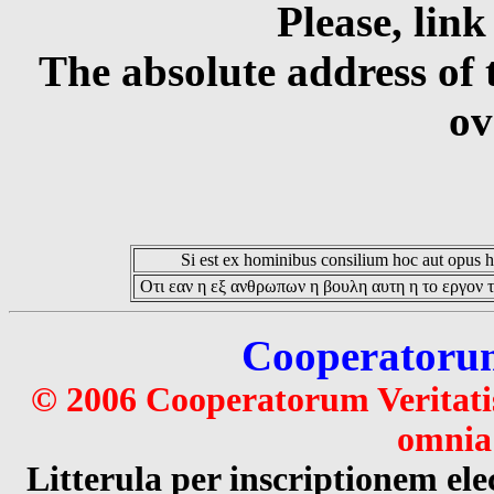
Please, link
The absolute address of 
ov
Si est ex hominibus consilium hoc aut opus hoc
Οτι εαν η εξ ανθρωπων η βουλη αυτη η το εργον τ
Cooperatorum 
© 2006 Cooperatorum Veritatis
omnia 
Litterula per inscriptionem 