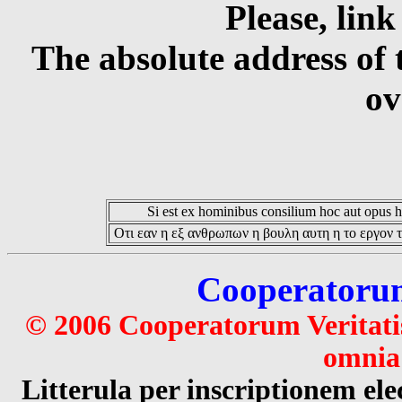
Please, link
The absolute address of 
ov
Si est ex hominibus consilium hoc aut opus hoc
Οτι εαν η εξ ανθρωπων η βουλη αυτη η το εργον τ
Cooperatorum 
© 2006 Cooperatorum Veritatis
omnia 
Litterula per inscriptionem 