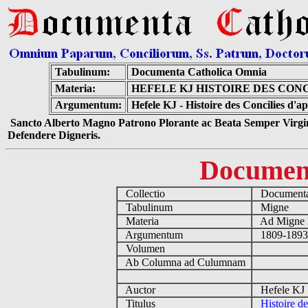
Tabulinum:
Documenta Catholica Omnia
Materia:
HEFELE KJ HISTOIRE DES CONC
Argumentum:
Hefele KJ - Histoire des Concilies d'
Sancto Alberto Magno Patrono Plorante ac Beata Semper Virgin
Defendere Digneris.
Documen
Collectio
Documenta
Tabulinum
Migne
Materia
Ad Migne I
Argumentum
1809-1893
Volumen
Ab Columna ad Culumnam
Auctor
Hefele KJ 
Titulus
Histoire d