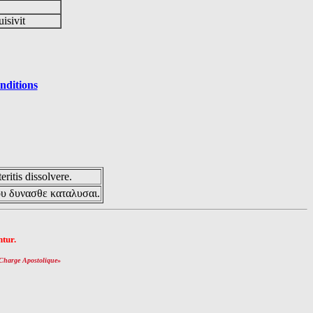
uisivit
nditions
eritis dissolvere.
ου δυνασθε καταλυσαι.
tur.
Charge Apostolique
»