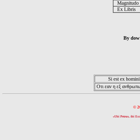
Magnitud
Ex Libris
By down
Si est ex hominib
Οτι εαν η εξ ανθρωπω
© 2
«Ubi Petrus, ibi Ecc