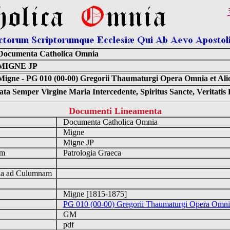
Documenta Catholica Omnia
MIGNE JP
Migne - PG 010 (00-00) Gregorii Thaumaturgi Opera Omnia et Ali
ta Semper Virgine Maria Intercedente, Spiritus Sancte, Veritati
Documenti Lineamenta
Documenta Catholica Omnia
m
Migne
Migne JP
um
Patrologia Graeca
a ad Culumnam
Migne [1815-1875]
PG 010 (00-00) Gregorii Thaumaturgi Opera Omni
GM
pdf