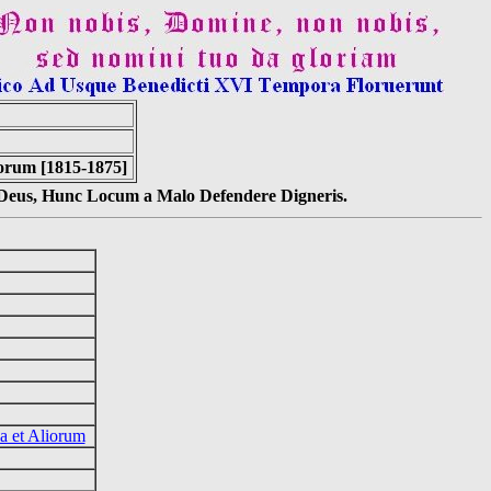
orum [1815-1875]
s Deus, Hunc Locum a Malo Defendere Digneris.
a et Aliorum