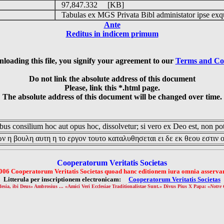
o
97,847.332 [KB]
Tabulas ex MGS Privata Bibl administator ipse exq
Ante
Reditus in indicem primum
loading this file, you signify your agreement to our
Terms and Co
Do not link the absolute address of this document
Please, link this *.html page.
The absolute address of this document will be changed over time.
us consilium hoc aut opus hoc, dissolvetur; si vero ex Deo est, non pot
ν η βουλη αυτη η το εργον τουτο καταλυθησεται ει δε εκ θεου εστιν 
Cooperatorum Veritatis Societas
006 Cooperatorum Veritatis Societas quoad hanc editionem iura omnia asservan
Litterula per inscriptionem electronicam:
Cooperatorum Veritatis Societas
lesia, ibi Deus» Ambrosius ... «Amici Veri Ecclesiae Traditionalistae Sunt.» Divus Pius X Papa: «
Notre 