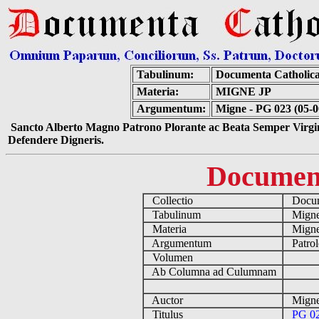
Tabulinum:
Documenta Catholic
Materia:
MIGNE JP
Argumentum:
Migne - PG 023 (05-0
Sancto Alberto Magno Patrono Plorante ac Beata Semper Virgin
Defendere Digneris.
Documen
Collectio
Docume
Tabulinum
Mign
Materia
Migne
Argumentum
Patrol
Volumen
Ab Columna ad Culumnam
Auctor
Migne
Titulus
PG 02