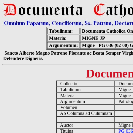
Tabulinum:
Documenta Catholica O
Materia:
MIGNE JP
Argumentum:
Migne - PG 036 (02-00) 
Sancto Alberto Magno Patrono Plorante ac Beata Semper Virgin
Defendere Digneris.
Documen
Collectio
Documen
Tabulinum
Migne
Materia
Migne 
Argumentum
Patrolo
Volumen
Ab Columna ad Culumnam
Auctor
Migne [
Titulus
PG 036 