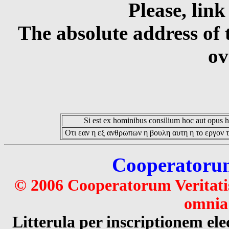
Please, link
The absolute address of 
ov
Si est ex hominibus consilium hoc aut opus hoc
Οτι εαν η εξ ανθρωπων η βουλη αυτη η το εργον τ
Cooperatorum 
© 2006 Cooperatorum Veritatis
omnia 
Litterula per inscriptionem 