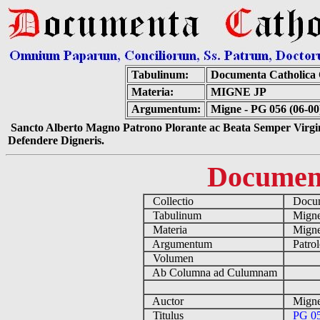
Tabulinum:
Documenta Catholica
Materia:
MIGNE JP
Argumentum:
Migne - PG 056 (06-0
Sancto Alberto Magno Patrono Plorante ac Beata Semper Virgin
Defendere Digneris.
Documen
Collectio
Docume
Tabulinum
Mign
Materia
Migne
Argumentum
Patrol
Volumen
Ab Columna ad Culumnam
Auctor
Migne
Titulus
PG 05