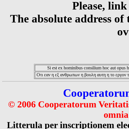
Please, link
The absolute address of 
ov
Si est ex hominibus consilium hoc aut opus hoc
Οτι εαν η εξ ανθρωπων η βουλη αυτη η το εργον τ
Cooperatorum 
© 2006 Cooperatorum Veritatis
omnia 
Litterula per inscriptionem 