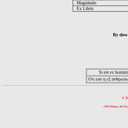
Magnitudo
Ex Libris
By down
Si est ex hominib
Οτι εαν η εξ ανθρωπω
© 2
«Ubi Petrus, ibi Ecc