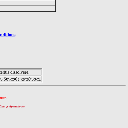
nditions
eritis dissolvere.
ου δυνασθε καταλυσαι.
tur.
Charge Apostolique
»