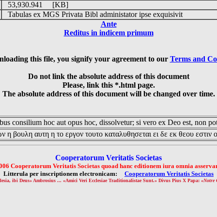
53,930.941 [KB]
Tabulas ex MGS Privata Bibl administator ipse exquisivit
Ante
Reditus in indicem primum
loading this file, you signify your agreement to our
Terms and Co
Do not link the absolute address of this document
Please, link this *.html page.
The absolute address of this document will be changed over time.
us consilium hoc aut opus hoc, dissolvetur; si vero ex Deo est, non pot
ν η βουλη αυτη η το εργον τουτο καταλυθησεται ει δε εκ θεου εστιν 
Cooperatorum Veritatis Societas
006 Cooperatorum Veritatis Societas quoad hanc editionem iura omnia asservan
Litterula per inscriptionem electronicam:
Cooperatorum Veritatis Societas
lesia, ibi Deus» Ambrosius ... «Amici Veri Ecclesiae Traditionalistae Sunt.» Divus Pius X Papa: «
Notre 