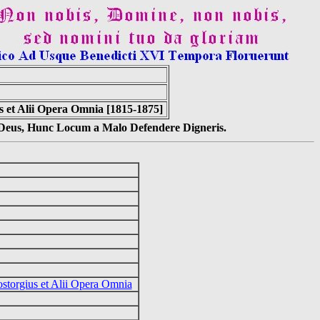
us et Alii Opera Omnia [1815-1875]
s Deus, Hunc Locum a Malo Defendere Digneris.
ostorgius et Alii Opera Omnia