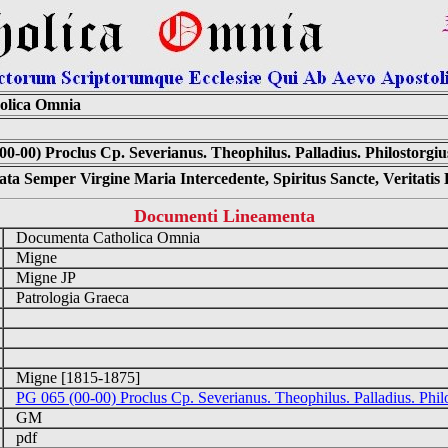
olica Omnia
00-00) Proclus Cp. Severianus. Theophilus. Palladius. Philostorgi
ta Semper Virgine Maria Intercedente, Spiritus Sancte, Veritati
Documenti Lineamenta
Documenta Catholica Omnia
Migne
Migne JP
Patrologia Graeca
m
Migne [1815-1875]
PG 065 (00-00) Proclus Cp. Severianus. Theophilus. Palladius. Phil
GM
pdf