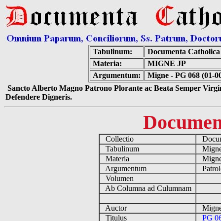
Tabulinum:
Documenta Catholic
Materia:
MIGNE JP
Argumentum:
Migne - PG 068 (01-0
Sancto Alberto Magno Patrono Plorante ac Beata Semper Virgin
Defendere Digneris.
Documen
Collectio
Docume
Tabulinum
Mign
Materia
Migne
Argumentum
Patrol
Volumen
Ab Columna ad Culumnam
Auctor
Migne
Titulus
PG 06