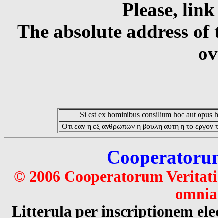
Please, link
The absolute address of 
ov
Si est ex hominibus consilium hoc aut opus hoc
Οτι εαν η εξ ανθρωπων η βουλη αυτη η το εργον τ
Cooperatorum 
© 2006 Cooperatorum Veritatis
omnia 
Litterula per inscriptionem 