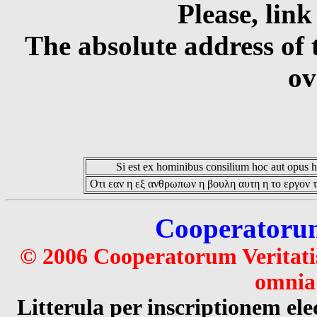
Please, link
The absolute address of 
ov
Si est ex hominibus consilium hoc aut opus hoc
Οτι εαν η εξ ανθρωπων η βουλη αυτη η το εργον τ
Cooperatorum 
© 2006 Cooperatorum Veritatis
omnia 
Litterula per inscriptionem 