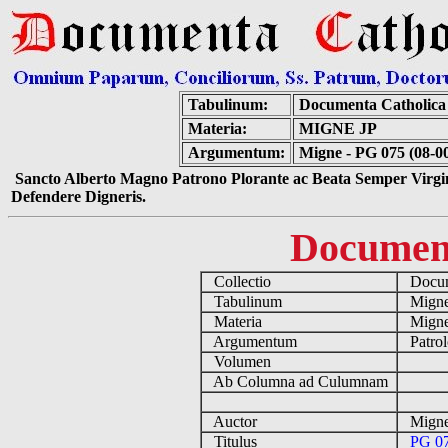
Tabulinum:
Documenta Catholic
Materia:
MIGNE JP
Argumentum:
Migne - PG 075 (08-0
Sancto Alberto Magno Patrono Plorante ac Beata Semper Virgin
Defendere Digneris.
Documen
Collectio
Docume
Tabulinum
Mign
Materia
Migne
Argumentum
Patrol
Volumen
Ab Columna ad Culumnam
Auctor
Migne
Titulus
PG 07